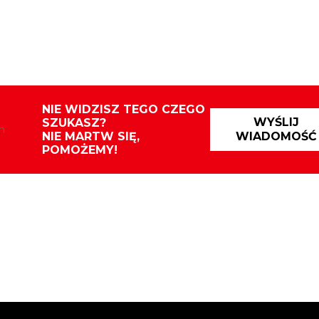
NIE WIDZISZ TEGO CZEGO
WYŚLIJ
SZUKASZ?
NIE MARTW SIĘ,
WIADOMOŚĆ
POMOŻEMY!