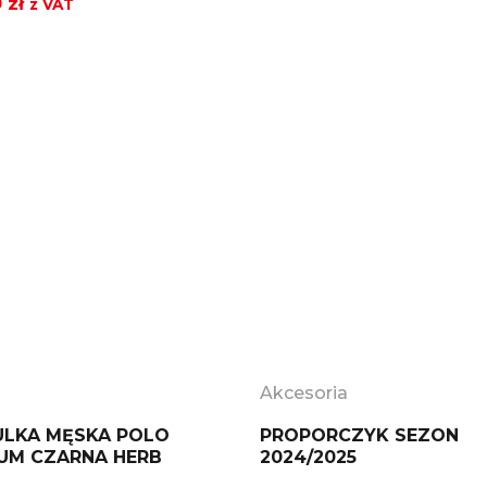
0
zł
z VAT
wynosiła:
wynosi:
69,00 zł.
39,00 zł.
Akcesoria
LKA MĘSKA POLO
PROPORCZYK SEZON
UM CZARNA HERB
2024/2025