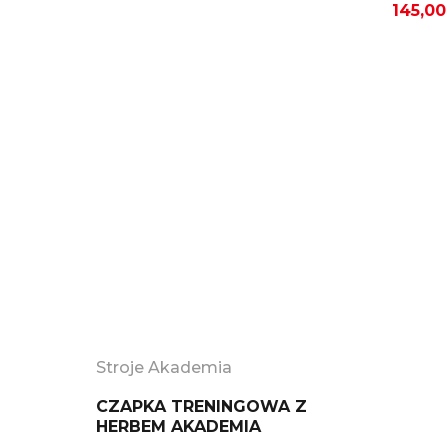
cena
cena
145,0
wynosiła:
wynosi:
15,00 zł.
6,90 zł.
Stroje Akademia
CZAPKA TRENINGOWA Z
HERBEM AKADEMIA