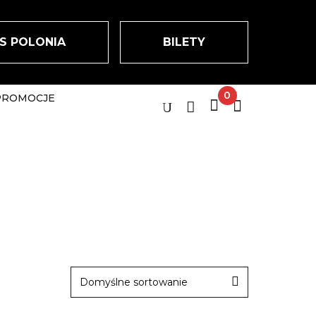
S POLONIA
BILETY
0
PROMOCJE
Domyślne sortowanie