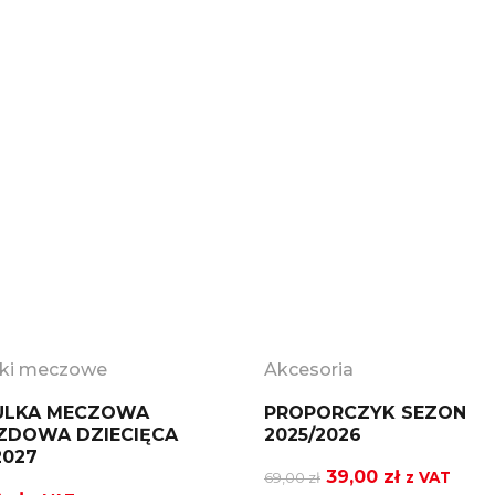
lki meczowe
Akcesoria
ULKA MECZOWA
PROPORCZYK SEZON
ZDOWA DZIECIĘCA
2025/2026
2027
Pierwotna
Aktualna
39,00
zł
69,00
zł
z VAT
cena
cena