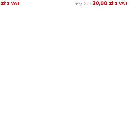
Pierwotna
Aktualna
0
zł
20,00
zł
z VAT
40,00
zł
z VAT
cena
cena
wynosiła:
wynosi:
40,00 zł.
20,00 zł.